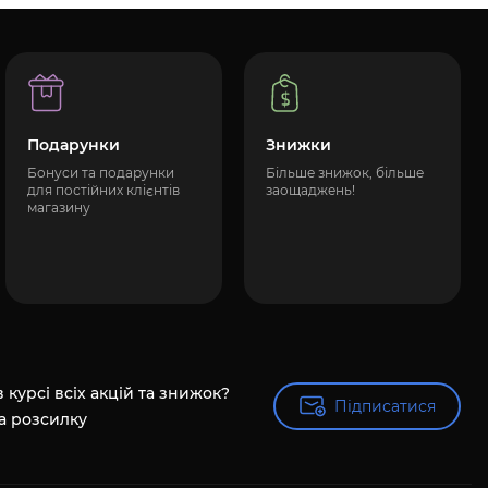
Подарунки
Знижки
Бонуси та подарунки
Більше знижок, більше
для постійних клієнтів
заощаджень!
магазину
 курсі всіх акцій та знижок?
Підписатися
Підписатися
а розсилку