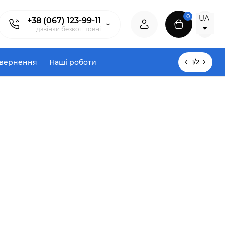
0
UA
+38 (067) 123-99-11
дзвінки безкоштовні
овернення
Наші роботи
1/2