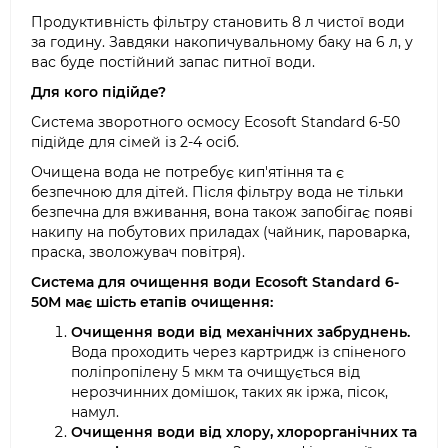
Продуктивність фільтру становить 8 л чистої води
за годину. Завдяки накопичувальному баку на 6 л, у
вас буде постійний запас питної води.
Для кого підійде?
Система зворотного осмосу Ecosoft Standard 6-50
підійде для сімей із 2-4 осіб.
Очищена вода не потребує кип'ятіння та є
безпечною для дітей. Після фільтру вода не тільки
безпечна для вживання, вона також запобігає появі
накипу на побутових приладах (чайник, пароварка,
праска, зволожувач повітря).
Система для очищення води Ecosoft Standard 6-
50М має шість етапів очищення:
Очищення води від механічних забруднень.
Вода проходить через картридж із спіненого
поліпропілену 5 мкм та очищується від
нерозчинних домішок, таких як іржа, пісок,
намул.
Очищення води від хлору, хлорорганічних та