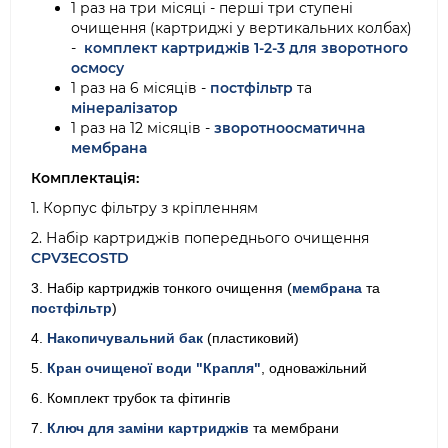
1 раз на три місяці - перші три ступені
очищення (картриджі у вертикальних колбах)
-
комплект картриджів 1-2-3 для зворотного
осмосу
1 раз на 6 місяців -
постфільтр
та
мінералізатор
1 раз на 12 місяців -
зворотноосматична
мембрана
Комплектація:
1. Корпус фільтру з кріпленням
2. Набір картриджів попереднього очищення
CPV3ECOSTD
3. Набір картриджів тонкого очищення (
мембрана
та
постфільтр
)
4.
Накопичувальний бак
(пластиковий)
5.
Кран очищеної води "Крапля"
, одноважільний
6. Комплект трубок та фітингів
7.
Ключ для заміни картриджів
та мембрани