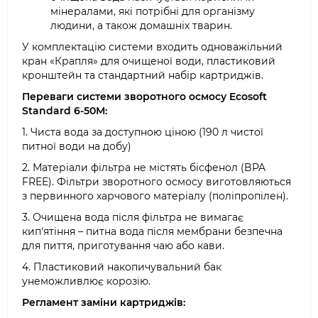
мінералами, які потрібні для організму
людини, а також домашніх тварин.
У комплектацію системи входить одноважільний
кран «Крапля» для очищеної води, пластиковий
кронштейн та стандартний набір картриджів.
Переваги системи зворотного осмосу Ecosoft
Standard 6-50М:
1. Чиста вода за доступною ціною (190 л чистої
питної води на добу)
2. Матеріали фільтра не містять бісфенол (BPA
FREE). Фільтри зворотного осмосу виготовляються
з первинного харчового матеріалу (поліпропілен).
3. Очищена вода після фільтра не вимагає
кип'ятіння – питна вода після мембрани безпечна
для пиття, приготування чаю або кави.
4. Пластиковий накопичувальний бак
унеможливлює корозію.
Регламент заміни картриджів: