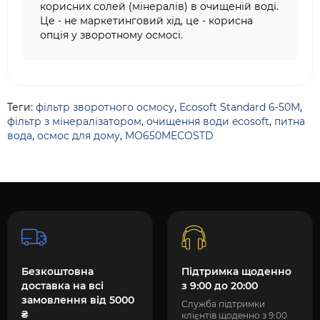
корисних солей (мінералів) в очищеній воді.
Це - не маркетинговий хід, це - корисна
опція у зворотному осмосі.
Теги:
фільтр зворотного осмосу
,
Ecosoft Standard 6-50М
,
фільтр з мінералізатором
,
очищення води ecosoft
,
питна
вода
,
осмос для дому
,
MO650MECOSTD
Безкоштовна
Підтримка щоденно
доставка на всі
з 9:00 до 20:00
замовлення від 5000
Служба підтримки
₴
клієнтів щоденно з 9:00