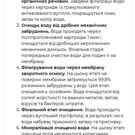
органічних речовин.
Завдяки фільтрації води
через картридж із гранульованого
активованого вугілля, покращується смак,
запах та колір води.
Очищує воду від дрібних механічних
забруднень.
Вода проходить через
поліпропіленовий картридж 1 мкм і
очищується від дрібніших нерозчинних
механічних домішок. Фінальна стадія
попередньої очистки води для подачі її на
мембрану.
Фільтрування води через мембрану
зворотного осмосу.
На цьому етапі на
поверхні мембрани затримується 99,8%
розчинних забруднень у воді. Цей етап
очищення є основним. Вода очищується від
солей жорсткості та важких металів, заліза,
вірусів та бактерій, нітратів.
Фінальний етап очищення.
Вода проходить
через вугільний постфільтр, в результаті чого
вода набуває приємного запаху та присмаку.
Мінералізація очищеної води
. На цьому етапі
очищена вода насичується корисними