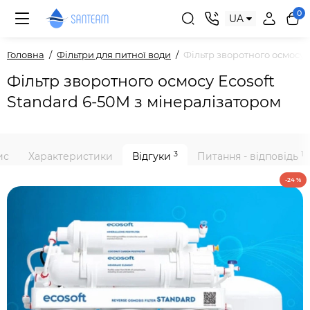
0
UA
Головна
Фільтри для питної води
Фільтр зворотного осмосу 
Фільтр зворотного осмосу Ecosoft
Standard 6-50М з мінералізатором
3
1
ис
Характеристики
Відгуки
Питання - відповідь
-24 %