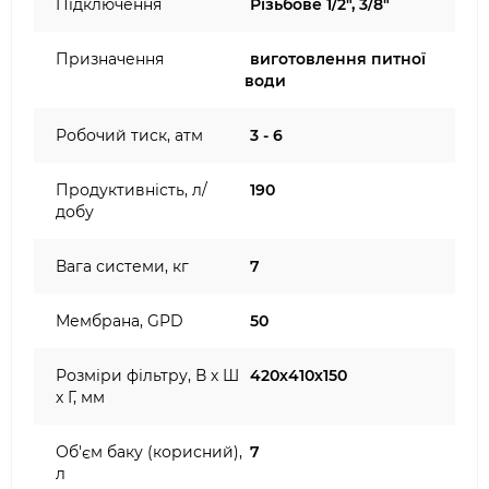
Підключення
Різьбове 1/2", 3/8"
Призначення
виготовлення питної
води
Робочий тиск, атм
3 - 6
Продуктивність, л/
190
добу
Вага системи, кг
7
Мембрана, GPD
50
Розміри фільтру, В х Ш
420х410х150
х Г, мм
Об'єм баку (корисний),
7
л