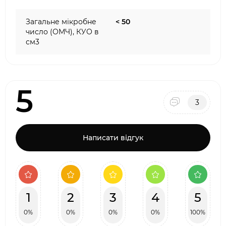
Загальне мікробне
< 50
число (ОМЧ), КУО в
см3
5
3
Написати відгук
1
2
3
4
5
0%
0%
0%
0%
100%