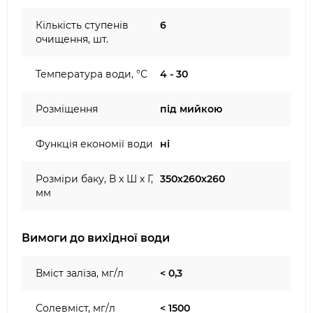
Кількість ступенів
6
очищення, шт.
Температура води, °С
4 - 30
Розміщення
під мийкою
Функція економії води
ні
Розміри баку, В х Ш х Г,
350х260х260
мм
Вимоги до вихідної води
Вміст заліза, мг/л
< 0,3
Солевміст, мг/л
< 1500