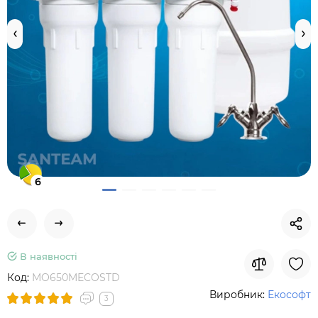
6
В наявності
Код:
MO650MECOSTD
Виробник:
Екософт
3